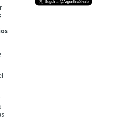
r
s
ios
e
el
r
o
as
y