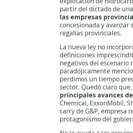
explotación de hidrocarbu
partir del dictado de un
las empresas provincia
concesionada y avanzar s
regalías provinciales.
La nueva ley no incorporó
definiciones imprescindi
negativos del escenario
paradójicamente mencion
perdimos un tiempo preci
sector. Quedó claro que,
principales avances de
Chemical, ExxonMobil, She
carry de G&P, empresa n
protagonismo del gobiern