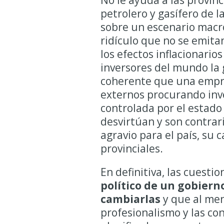
No le ayuda a las provin
petrolero y gasífero de 
sobre un escenario macr
ridículo que no se emitan
los efectos inflacionario
inversores del mundo la 
coherente que una empre
externos procurando inve
controlada por el estado
desvirtúan y son contrari
agravio para el país, su
provinciales.
En definitiva, las cuest
político de un gobiern
cambiarlas
y que al meno
profesionalismo y las c