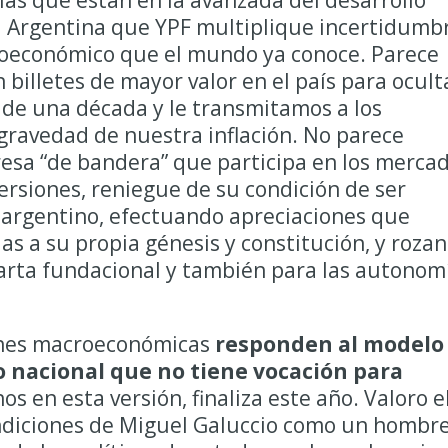
cias que están en la avanzada del desarrollo
la Argentina que YPF multiplique incertidumb
oeconómico que el mundo ya conoce. Parece
 billetes de mayor valor en el país para ocult
s de una década y le transmitamos a los
gravedad de nuestra inflación. No parece
sa “de bandera” que participa en los merca
rsiones, reniegue de su condición de ser
 argentino, efectuando apreciaciones que
as a su propia génesis y constitución, y rozan
 carta fundacional y también para las autonom
iones macroeconómicas
responden al modelo
o nacional que no tiene vocación para
s en esta versión, finaliza este año. Valoro e
ondiciones de Miguel Galuccio como un hombr