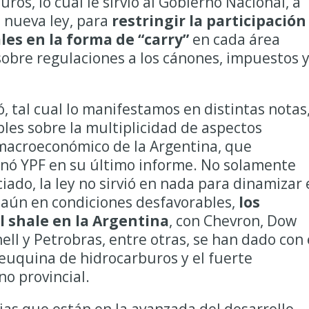
ros, lo cual le sirvió al Gobierno Nacional, a
a nueva ley, para
restringir la participación
les en la forma de “carry”
en cada área
obre regulaciones a los cánones, impuestos 
, tal cual lo manifestamos en distintas notas
bles sobre la multiplicidad de aspectos
 macroeconómico de la Argentina, que
ó YPF en su último informe. No solamente
ado, la ley no sirvió en nada para dinamizar 
 aún en condiciones desfavorables,
los
l shale en la Argentina
, con Chevron, Dow
ll y Petrobras, entre otras, se han dado con 
euquina de hidrocarburos y el fuerte
o provincial.