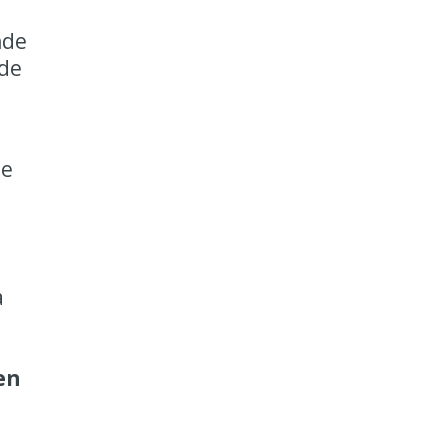
nde
 de
de
a
en