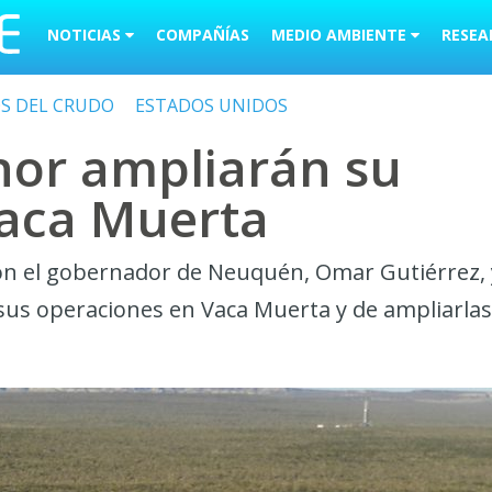
NOTICIAS
COMPAÑÍAS
MEDIO AMBIENTE
RESEA
OS DEL CRUDO
ESTADOS UNIDOS
inor ampliarán su
Vaca Muerta
 con el gobernador de Neuquén, Omar Gutiérrez, 
sus operaciones en Vaca Muerta y de ampliarlas