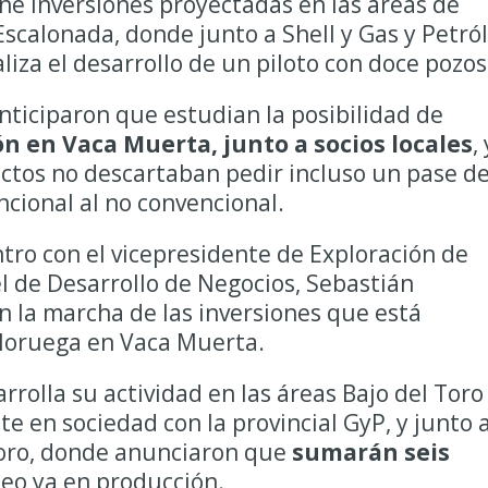
ene inversiones proyectadas en las áreas de
Escalonada, donde junto a Shell y Gas y Petró
iza el desarrollo de un piloto con doce pozos
anticiparon que estudian la posibilidad de
ón en Vaca Muerta, junto a socios locales
, 
ectos no descartaban pedir incluso un pase d
ncional al no convencional.
tro con el vicepresidente de Exploración de
el de Desarrollo de Negocios, Sebastián
on la marcha de las inversiones que está
Noruega en Vaca Muerta.
rrolla su actividad en las áreas Bajo del Toro
e en sociedad con la provincial GyP, y junto 
Toro, donde anunciaron que
sumarán seis
leo ya en producción.