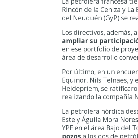
La petrolera francesa ti
Rincón de la Ceniza y La 
del Neuquén (GyP) se real
Los directivos, además, 
ampliar su participaci
en ese portfolio de proy
área de desarrollo conve
Por último, en un encuen
Equinor. Nils Telnaes, y 
Heidepriem, se ratificar
realizando la compañía 
La petrolera nórdica desa
Este y Águila Mora Norest
YPF en el área Bajo del 
pozos
a los dos de petró