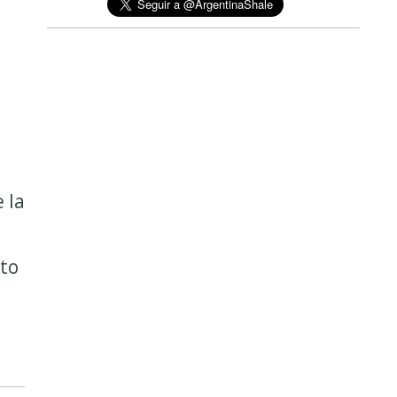
 la
cto