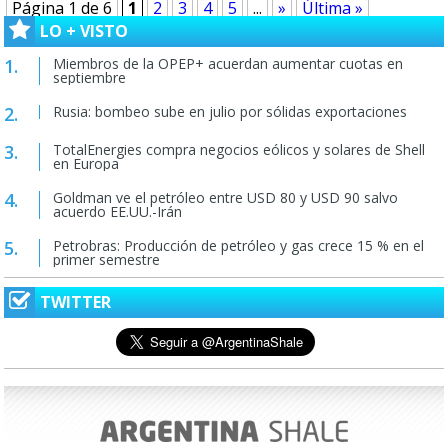
Página 1 de 6
1
2
3
4
5
...
»
Última »
LO + VISTO
Miembros de la OPEP+ acuerdan aumentar cuotas en
septiembre
Rusia: bombeo sube en julio por sólidas exportaciones
TotalEnergies compra negocios eólicos y solares de Shell
en Europa
Goldman ve el petróleo entre USD 80 y USD 90 salvo
acuerdo EE.UU.-Irán
Petrobras: Producción de petróleo y gas crece 15 % en el
primer semestre
TWITTER