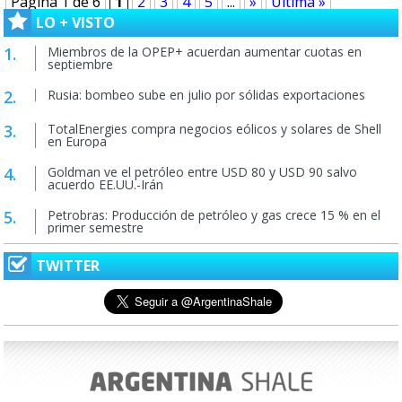
Página 1 de 6
1
2
3
4
5
...
»
Última »
LO + VISTO
Miembros de la OPEP+ acuerdan aumentar cuotas en
septiembre
Rusia: bombeo sube en julio por sólidas exportaciones
TotalEnergies compra negocios eólicos y solares de Shell
en Europa
Goldman ve el petróleo entre USD 80 y USD 90 salvo
acuerdo EE.UU.-Irán
Petrobras: Producción de petróleo y gas crece 15 % en el
primer semestre
TWITTER