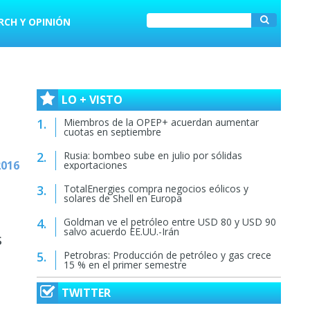
RCH Y OPINIÓN
LO + VISTO
Miembros de la OPEP+ acuerdan aumentar
cuotas en septiembre
Rusia: bombeo sube en julio por sólidas
2016
exportaciones
TotalEnergies compra negocios eólicos y
solares de Shell en Europa
Goldman ve el petróleo entre USD 80 y USD 90
salvo acuerdo EE.UU.-Irán
s
Petrobras: Producción de petróleo y gas crece
15 % en el primer semestre
TWITTER