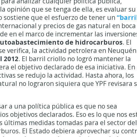
para analizar cualquier política pública,
 opinión que se tenga de ella, es evaluar su
no sostiene que el esfuerzo de tener un
“barri
nternacional y precios de gas natural en boca
de en el marco de incrementar las inversione
 autoabastecimiento de hidrocarburos
. El
se verifica, la actividad petrolera en Neuquén
l 2012
. El barril criollo no logró mantener la
era el objetivo declarado de esa iniciativa. En
ivas se redujo la actividad. Hasta ahora, los
atural no lograron siquiera que YPF revisara 
ar a una política pública es que no sea
os objetivos declarados. Eso es lo que nos es
s últimas medidas tomadas para el sector del
buros. El Estado debiera aprovechar su contr