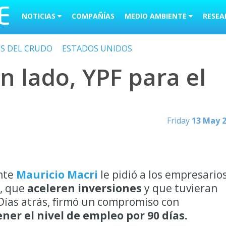
NOTICIAS
COMPAÑÍAS
MEDIO AMBIENTE
RESEA
OS DEL CRUDO
ESTADOS UNIDOS
n lado, YPF para el
Friday
13 May 
ente
Mauricio Macri
le pidió a los empresario
s, que
aceleren inversiones
y que tuvieran
 Días atrás, firmó un compromiso con
er el nivel de empleo por 90 días.