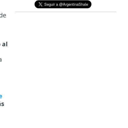
 de
 al
a
e
s