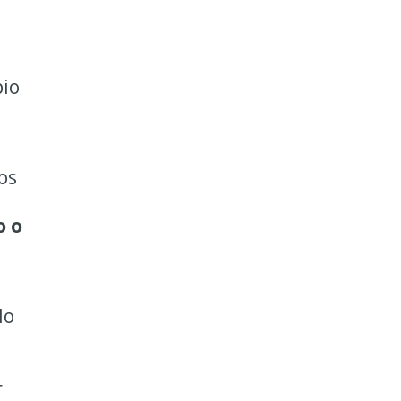
pio
os
o o
No
r