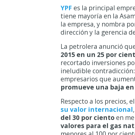
YPF
es la principal empre
tiene mayoría en la Asam
la empresa, y nombra por
dirección y la gerencia d
La petrolera anunció qu
2015 en un 25 por cient
recortado inversiones por
ineludible contradicción:
empresarios que aument
promueve una baja en
Respecto a los precios, 
su valor internacional
del 30 por ciento
en men
valores para el gas nat
menores al 100 por cient