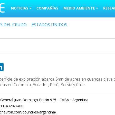
NOTICIAS
COMPAÑÍAS
MEDIO AMBIENTE
RESEA
OS DEL CRUDO
ESTADOS UNIDOS
ebook
witter
LinkedIn
perficie de exploración abarca 5mn de acres en cuencas clave 
das en Colombia, Ecuador, Perú, Bolivia y Chile
 General Juan Domingo Perón 925 - CABA - Argentina
11)4320-7400
.chevron.com/countries/argentina/