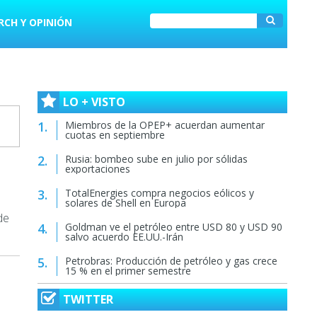
RCH Y OPINIÓN
LO + VISTO
Miembros de la OPEP+ acuerdan aumentar
cuotas en septiembre
Rusia: bombeo sube en julio por sólidas
exportaciones
TotalEnergies compra negocios eólicos y
solares de Shell en Europa
de
Goldman ve el petróleo entre USD 80 y USD 90
salvo acuerdo EE.UU.-Irán
Petrobras: Producción de petróleo y gas crece
15 % en el primer semestre
TWITTER