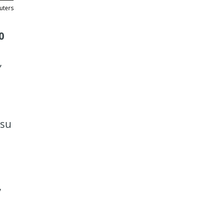
uters
0
,
 su
,