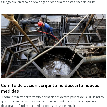
agregó que en caso de prolongarlo “debería ser hasta fines de 2018”
Comité de acción conjunta no descarta nuevas
medidas
El comité ministerial formado por naciones dentro y fuera de la OPEP indicó
que la acción conjunta se encuentra en el camino correcto, aunque no
descarta profundizar la medida para alcanzar el equilibrio