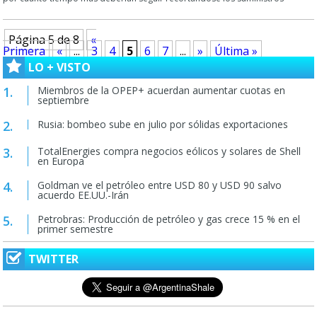
Página 5 de 8
«
Primera
«
...
3
4
5
6
7
...
»
Última »
LO + VISTO
Miembros de la OPEP+ acuerdan aumentar cuotas en
septiembre
Rusia: bombeo sube en julio por sólidas exportaciones
TotalEnergies compra negocios eólicos y solares de Shell
en Europa
Goldman ve el petróleo entre USD 80 y USD 90 salvo
acuerdo EE.UU.-Irán
Petrobras: Producción de petróleo y gas crece 15 % en el
primer semestre
TWITTER