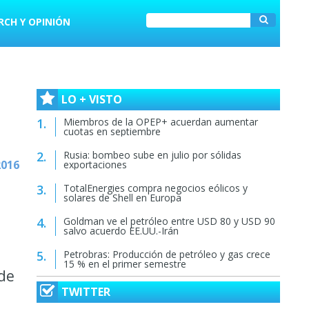
RCH Y OPINIÓN
LO + VISTO
Miembros de la OPEP+ acuerdan aumentar
cuotas en septiembre
Rusia: bombeo sube en julio por sólidas
2016
exportaciones
TotalEnergies compra negocios eólicos y
solares de Shell en Europa
Goldman ve el petróleo entre USD 80 y USD 90
salvo acuerdo EE.UU.-Irán
Petrobras: Producción de petróleo y gas crece
15 % en el primer semestre
 de
TWITTER