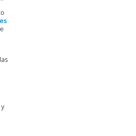
to
les
te
las
 y