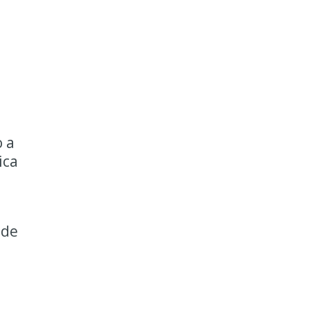
o
e
o a
ica
 de
a