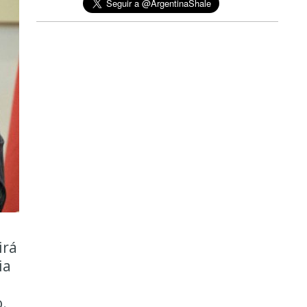
irá
ia
n
.