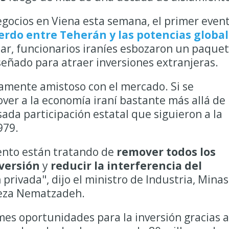
gocios en Viena esta semana, el primer even
erdo entre Teherán y las potencias globa
ar, funcionarios iraníes esbozaron un paque
señado para atraer inversiones extranjeras.
amente amistoso con el mercado. Si se
r a la economía iraní bastante más allá de 
sada participación estatal que siguieron a la
979.
ento están tratando de
remover todos los
nversión
y
reducir la interferencia del
 privada", dijo el ministro de Industria, Minas
eza Nematzadeh.
mes oportunidades para la inversión gracias a