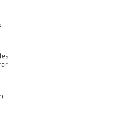
%
les
rar
n