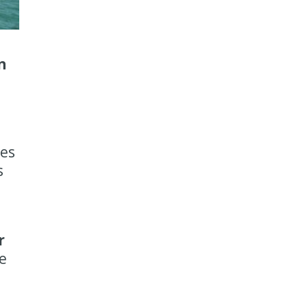
n
res
s
r
ye