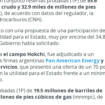
n conjunto reservas probadas (1P) de
55.6
 crudo y 32.9 miles de millones de pies
 de acuerdo con datos del regulador, la
drocarburos (CNH).
ato con una propuesta de una participación de
ilidad para el Estado, muy por encima del 34.
Gobierno había solicitado.
ra
el campo Hokchi
, fue adjudicado a un
s firmas argentinas
Pan American Energy
y
rvicios
, que presentó una oferta de un 70 p
n la utilidad para el Estado frente a un míni
o.
obadas (1P) de
19.5 millones de barriles de
llones de pies cúbicos de gas
(mmmpc), de