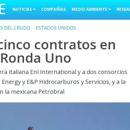
NOTICIAS
COMPAÑÍAS
MEDIO AMBIENTE
RESEA
OS DEL CRUDO
ESTADOS UNIDOS
cinco contratos en
 Ronda Uno
a italiana Eni International y a dos consorcios
nergy y E&P Hidrocarburos y Servicios, y a la
n la mexicana Petrobral