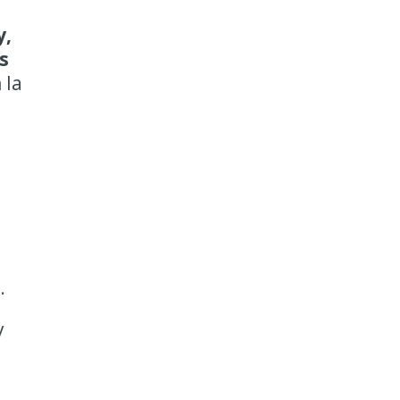
y,
s
 la
.
y