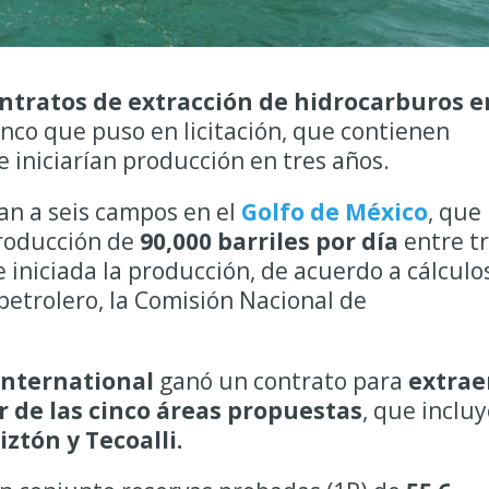
ontratos de extracción de hidrocarburos e
inco que puso en licitación, que contienen
e iniciarían producción en tres años.
an a seis campos en el
Golfo de México
, que
producción de
90,000 barriles por día
entre t
 iniciada la producción, de acuerdo a cálculo
petrolero, la Comisión Nacional de
International
ganó un contrato para
extrae
r de las cinco áreas propuestas
, que inclu
ztón y Tecoalli.