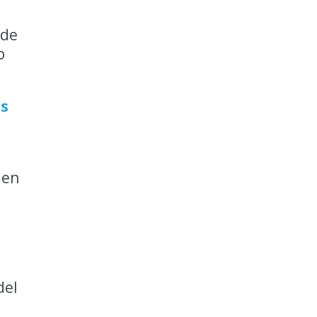
 de
o
os
 en
del