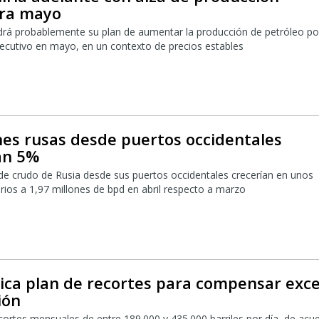
ara mayo
á probablemente su plan de aumentar la producción de petróleo po
cutivo en mayo, en un contexto de precios estables
nes rusas desde puertos occidentales
an 5%
 de crudo de Rusia desde sus puertos occidentales crecerían en unos
arios a 1,97 millones de bpd en abril respecto a marzo
ica plan de recortes para compensar exc
ión
ecortes mensuales de entre 189.000 y 435.000 barriles por día, de acu