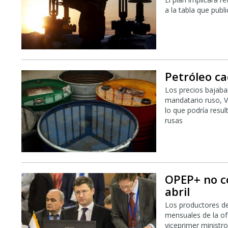
a la tabla que pub
Petróleo c
Los precios bajaba
mandatario ruso, Vl
lo que podría resul
rusas
OPEP+ no c
abril
Los productores d
mensuales de la ofe
viceprimer ministr