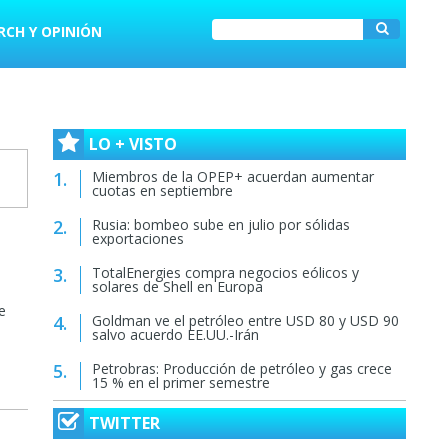
RCH Y OPINIÓN
LO + VISTO
Miembros de la OPEP+ acuerdan aumentar
cuotas en septiembre
Rusia: bombeo sube en julio por sólidas
exportaciones
TotalEnergies compra negocios eólicos y
solares de Shell en Europa
e
Goldman ve el petróleo entre USD 80 y USD 90
salvo acuerdo EE.UU.-Irán
Petrobras: Producción de petróleo y gas crece
15 % en el primer semestre
TWITTER