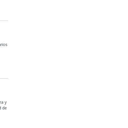
rios
ra y
d de