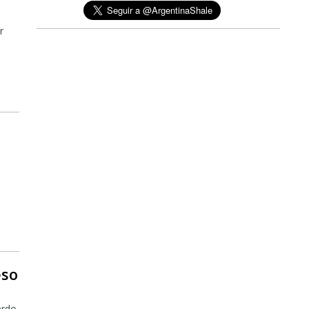
r
eso
erdo