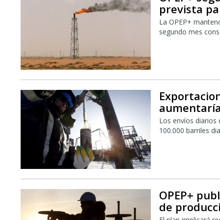
prevista p
La OPEP+ mantendr
segundo mes conse
Exportacio
aumentarí
Los envíos diarios
100.000 barriles di
OPEP+ publ
de producc
El plan implicará r