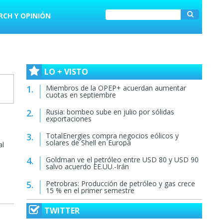
RCH Y OPINIÓN
LO + VISTO
Miembros de la OPEP+ acuerdan aumentar
cuotas en septiembre
Rusia: bombeo sube en julio por sólidas
exportaciones
TotalEnergies compra negocios eólicos y
solares de Shell en Europa
al
Goldman ve el petróleo entre USD 80 y USD 90
salvo acuerdo EE.UU.-Irán
Petrobras: Producción de petróleo y gas crece
15 % en el primer semestre
TWITTER