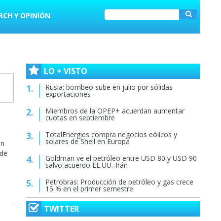
RCH Y OPINIÓN
LO + VISTO
Rusia: bombeo sube en julio por sólidas
exportaciones
Miembros de la OPEP+ acuerdan aumentar
cuotas en septiembre
TotalEnergies compra negocios eólicos y
solares de Shell en Europa
en
 de
Goldman ve el petróleo entre USD 80 y USD 90
salvo acuerdo EE.UU.-Irán
Petrobras: Producción de petróleo y gas crece
15 % en el primer semestre
TWITTER