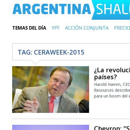
TEMAS DEL DÍA
YPF
ACCIÓN CONJUNTA
PRECI
TAG:
CERAWEEK-2015
¿La revoluc
países?
Harold Hamm, CEO d
Resources describen
para un boom del 
Chevron: "