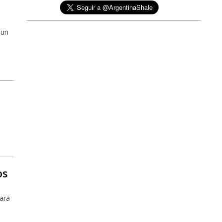
 un
os
para