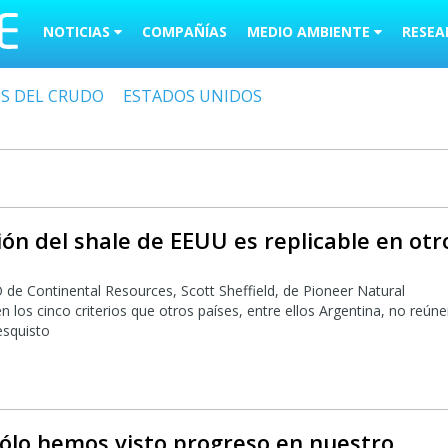
NOTICIAS
COMPAÑÍAS
MEDIO AMBIENTE
RESEA
OS DEL CRUDO
ESTADOS UNIDOS
ión del shale de EEUU es replicable en otr
e Continental Resources, Scott Sheffield, de Pioneer Natural
 los cinco criterios que otros países, entre ellos Argentina, no reún
esquisto
Sólo hemos visto progreso en nuestro