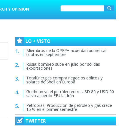
RCH Y OPINIÓN
LO + VISTO
Miembros de la OPEP+ acuerdan aumentar
cuotas en septiembre
Rusia: bombeo sube en julio por sólidas
exportaciones
TotalEnergies compra negocios eólicos y
solares de Shell en Europa
Goldman ve el petróleo entre USD 80 y USD 90
salvo acuerdo EE.UU.-Irán
Petrobras: Producción de petróleo y gas crece
15 % en el primer semestre
TWITTER