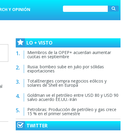
RCH Y OPINIÓN
LO + VISTO
Miembros de la OPEP+ acuerdan aumentar
cuotas en septiembre
Rusia: bombeo sube en julio por sólidas
exportaciones
TotalEnergies compra negocios eólicos y
solares de Shell en Europa
al
Goldman ve el petróleo entre USD 80 y USD 90
salvo acuerdo EE.UU.-Irán
Petrobras: Producción de petróleo y gas crece
15 % en el primer semestre
TWITTER