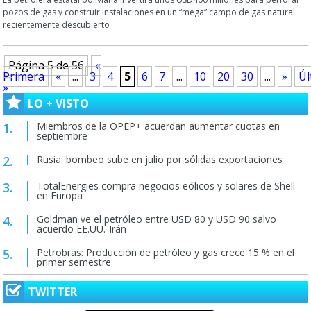
pozos de gas y construir instalaciones en un “mega” campo de gas natural
recientemente descubierto
Página 5 de 56
«
Primera
«
...
3
4
5
6
7
...
10
20
30
...
»
Úl
»
LO + VISTO
Miembros de la OPEP+ acuerdan aumentar cuotas en
septiembre
Rusia: bombeo sube en julio por sólidas exportaciones
TotalEnergies compra negocios eólicos y solares de Shell
en Europa
Goldman ve el petróleo entre USD 80 y USD 90 salvo
acuerdo EE.UU.-Irán
Petrobras: Producción de petróleo y gas crece 15 % en el
primer semestre
TWITTER