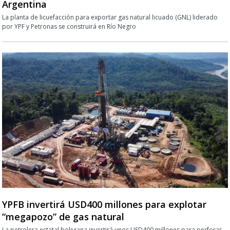
Argentina
La planta de licuefacción para exportar gas natural licuado (GNL) liderado
por YPF y Petronas se construirá en Río Negro
YPFB invertirá USD400 millones para explotar
“megapozo” de gas natural
La petrolera estatal boliviana invertirá unos USD400 millones para perforar