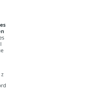
es
en
es
l
ue
 z
ord