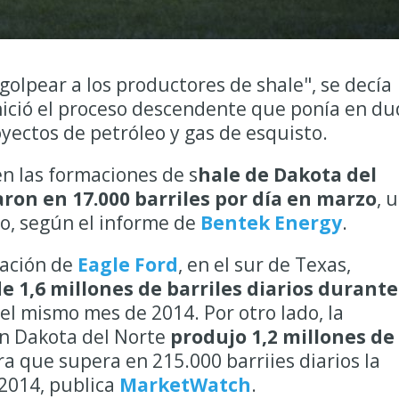
 golpear a los productores de shale", se decía
nició el proceso descendente que ponía en du
oyectos de petróleo y gas de esquisto.
n las formaciones de s
hale de Dakota del
on en 17.000 barriles por día en marzo
, 
o, según el informe de
Bentek Energy
.
mación de
Eagle Ford
, en el sur de Texas,
 1,6 millones de barriles diarios durante
el mismo mes de 2014. Por otro lado, la
n Dakota del Norte
produjo 1,2 millones de
fra que supera en 215.000 barriies diarios la
2014, publica
MarketWatch
.