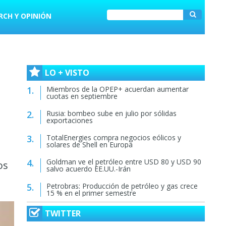
RCH Y OPINIÓN
LO + VISTO
Miembros de la OPEP+ acuerdan aumentar
cuotas en septiembre
Rusia: bombeo sube en julio por sólidas
exportaciones
TotalEnergies compra negocios eólicos y
solares de Shell en Europa
Goldman ve el petróleo entre USD 80 y USD 90
os
salvo acuerdo EE.UU.-Irán
Petrobras: Producción de petróleo y gas crece
15 % en el primer semestre
TWITTER