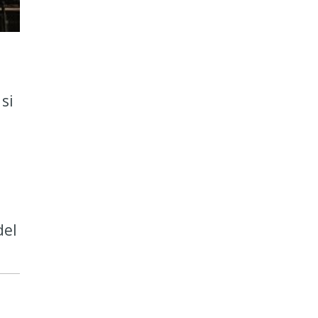
si
del