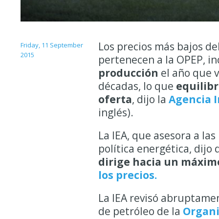
Los precios más bajos de
Friday, 11 September
2015
pertenecen a la OPEP, i
producción
el año que v
décadas, lo que
equilib
oferta
, dijo la
Agencia I
inglés).
La IEA, que asesora a l
política energética, dijo
dirige hacia un máxim
los precios.
La IEA revisó abruptame
de petróleo de la
Organi