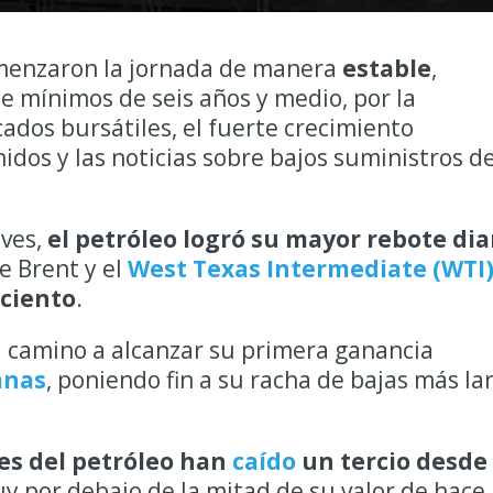
omenzaron la jornada de manera
estable
,
 mínimos de seis años y medio, por la
ados bursátiles, el fuerte crecimiento
dos y las noticias sobre bajos suministros d
eves,
el petróleo logró su mayor rebote dia
e Brent y el
West Texas Intermediate (WTI
 ciento
.
á camino a alcanzar su primera ganancia
anas
, poniendo fin a su racha de bajas más la
s del petróleo han
caído
un tercio desde
y por debajo de la mitad de su valor de hace