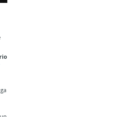
e
rio
)
rga
 un