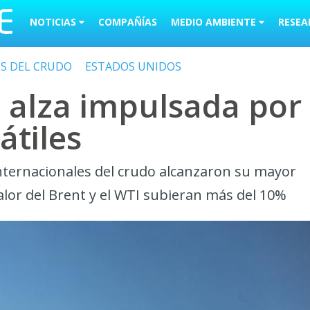
NOTICIAS
COMPAÑÍAS
MEDIO AMBIENTE
RESEA
OS DEL CRUDO
ESTADOS UNIDOS
s alza impulsada por
átiles
 internacionales del crudo alcanzaron su mayor
alor del Brent y el WTI subieran más del 10%