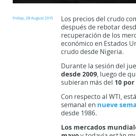
Los precios del crudo c
Friday, 28 August 2015
después de rebotar desde
recuperación de los merc
económico en Estados Uni
crudo desde Nigeria.
Durante la sesión del ju
desde 2009
, luego de qu
subieran más del
10 por
Con respecto al WTI, est
semanal en
nueve sem
desde 1986.
Los mercados mundiale
mayo
y todavía están mu