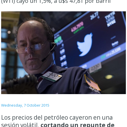
(WTI) cayó un 1,5%, a u$s 47,81 por barril
Wednesday, 7 October 2015
Los precios del
petróleo
cayeron en una
sesión volátil,
cortando un repunte de