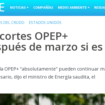
NOTICIAS
COMPAÑÍAS
MEDIO AMBIENTE
RESEA
OS DEL CRUDO
ESTADOS UNIDOS
ecortes OPEP+
spués de marzo si es
e la OPEP+ "absolutamente" pueden continuar m
sario, dijo el ministro de Energía saudita, el