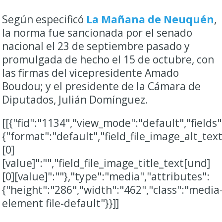
Según especificó
La Mañana de Neuquén
,
la norma fue sancionada por el senado
nacional el 23 de septiembre pasado y
promulgada de hecho el 15 de octubre, con
las firmas del vicepresidente Amado
Boudou; y el presidente de la Cámara de
Diputados, Julián Domínguez.
[[{"fid":"1134","view_mode":"default","fields"
{"format":"default","field_file_image_alt_tex
[0]
[value]":"","field_file_image_title_text[und]
[0][value]":""},"type":"media","attributes":
{"height":"286","width":"462","class":"media
element file-default"}}]]