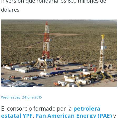
inversión que rondaría los 600 millones de
dólares
Wednesday, 24 June 2015
El consorcio formado por la
petrolera
estatal YPF
,
Pan American Energy (PAE)
y