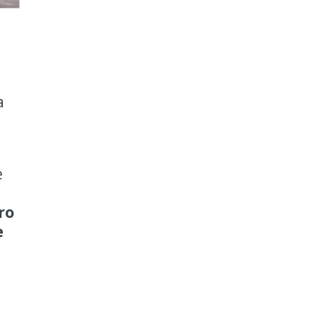
a
e
ro
e