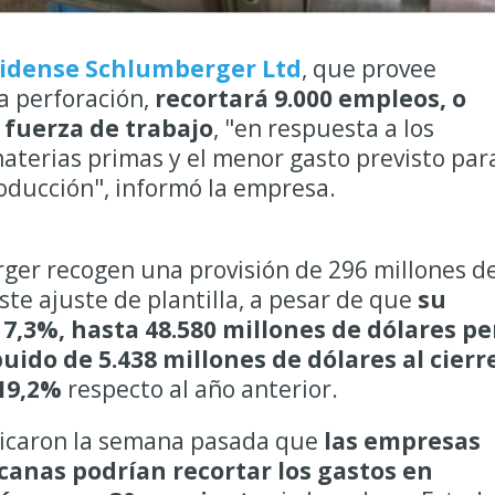
idense Schlumberger Ltd
,
que provee
a perforación,
recortará 9.000 empleos, o
 fuerza de trabajo
, "en respuesta a los
aterias primas y el menor gasto previsto par
oducción", informó la empresa.
ger recogen una provisión de
296 millones d
ste ajuste de plantilla, a pesar de que
su
7,3%, hasta 48.580 millones de dólares pe
buido de 5.438 millones de dólares al cierr
 19,2%
respecto al año anterior.
ndicaron la semana pasada que
las empresas
anas podrían recortar los gastos en