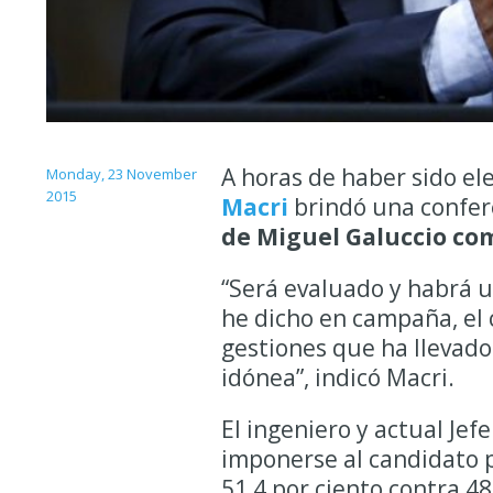
A horas de haber sido el
Monday, 23 November
2015
Macri
brindó una confere
de Miguel Galuccio com
“Será evaluado y habrá u
he dicho en campaña, el 
gestiones que ha llevad
idónea”, indicó Macri.
El ingeniero y actual Jef
imponerse al candidato po
51,4 por ciento contra 48