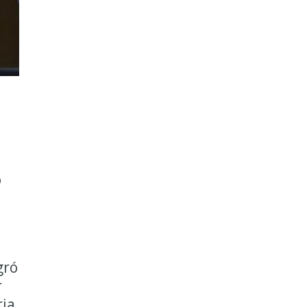
o
gró
r
ria