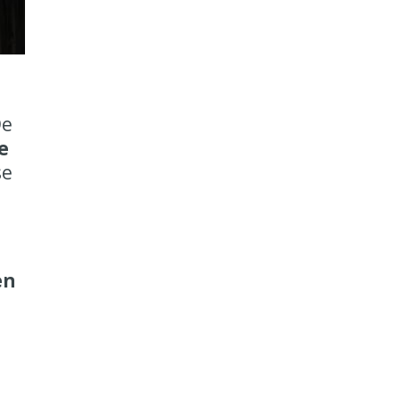
De
e
se
en