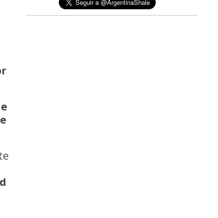
or
de
de
te
ad