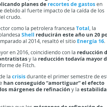
licando planes de
recortes de gastos
en
e debido al fuerte impacto de la caída de los
del crudo.
ector como la petrolera francesa
Total
, la
holandesa
Shell
reducirán este año un 20 p
mparado al 2014, resaltó el sitio
Energía 16
.
yor en 2016, coincidiendo con la
reducción 
ontratistas
y la
reducción todavía mayor 
nforme de Fitch.
de la
crisis
durante el primer semestre de es
ue
han conseguido “amortiguar” el efecto
 los márgenes de refinación
y la
estabilid
 estima que los
márgenes de refinación de