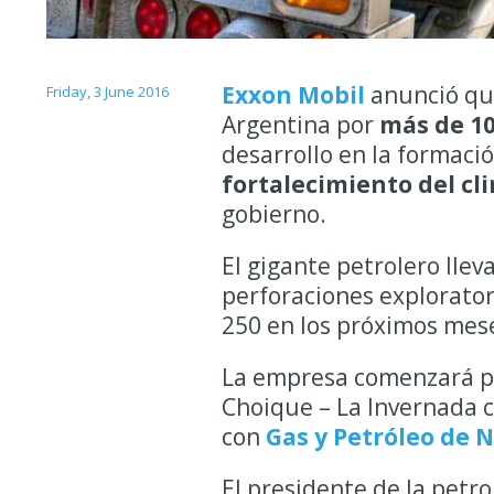
Exxon Mobil
anunció que
Friday, 3 June 2016
Argentina por
más de 10
desarrollo en la formac
fortalecimiento del cl
gobierno.
El gigante petrolero llev
perforaciones exploratori
250 en los próximos mese
La empresa comenzará pr
Choique – La Invernada c
con
Gas y Petróleo de
El presidente de la petr