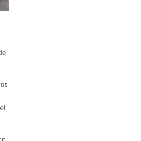
de
ros
el
on,