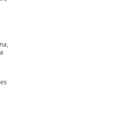
na,
ma
nes