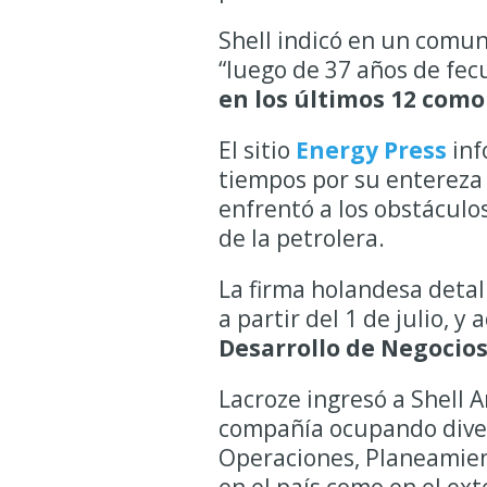
Shell indicó en un comun
“luego de 37 años de fec
en los últimos 12 como 
El sitio
Energy Press
inf
tiempos por su entereza 
enfrentó a los obstáculos
de la petrolera.
La firma holandesa deta
a partir del 1 de julio, y
Desarrollo de Negocio
Lacroze ingresó a Shell A
compañía ocupando divers
Operaciones, Planeamient
en el país como en el ext